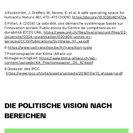
4 Rockström, J., Steffen, W., Noone, K. et al. A safe operating space for
humanity. Nature 461, 472–475 (2009).
https://doi.org/10.1038/461472a
5 Pittet, A. (2024). La sobriété, une démarche systémique basée sur
l’innovation sociale. Publications du Centre de compétences en
durabilité (CCD), UNIL.
https://www.unil.ch/files/live/sites/unil/files/02-
universite/0204-organisation/020404-unites-et-
services/CCD/Publications/Synthese_VF_xs.pdf
6
https://www.justtransition.be/fr/transition-juste
7 Positionspapier der Klima-Allianz zur
Klimagerechtigkeit:
https://www.klima-allianz.ch/wp-
content/uploads/KA_Positionspapier_DE_RZ4.pdf
8 Gloassar des IPCC
:
https://www.ipcc.ch/site/assets/uploads/2018/11/sr15_glossary.pdf
DIE POLITISCHE VISION NACH
BEREICHEN