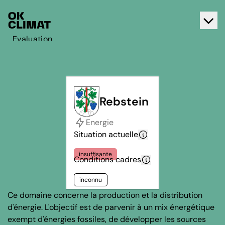
Evaluation
Agir
A propos d'OK Climat
Contact
Rebstein
Français
Energie
Deutsch
Situation actuelle
insuffisante
Conditions cadres
inconnu
Ce domaine concerne la production et la distribution
d'énergie. L'objectif est de parvenir à un mix énergétique
exempt d'énergies fossiles, de développer les sources