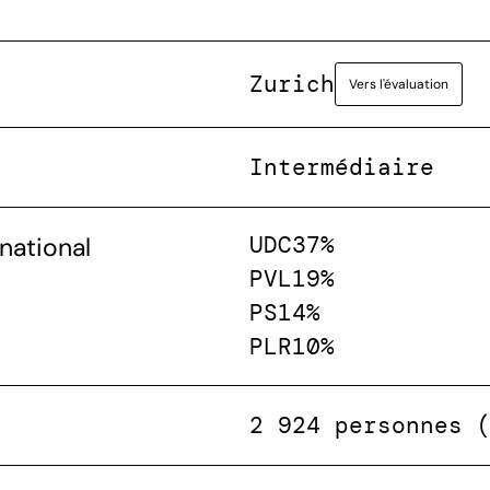
Zurich
Vers l'évaluation
Intermédiaire
UDC
37%
national
PVL
19%
PS
14%
PLR
10%
2 924 personnes 