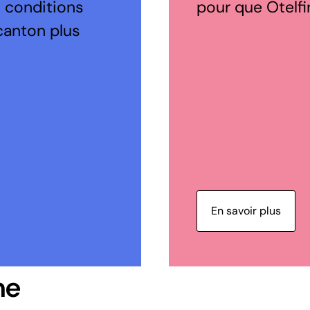
s conditions
pour que Otelfin
canton plus
En savoir plus
ne