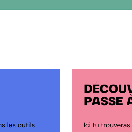
DÉCOUV
PASSE 
s les outils
Ici tu trouveras