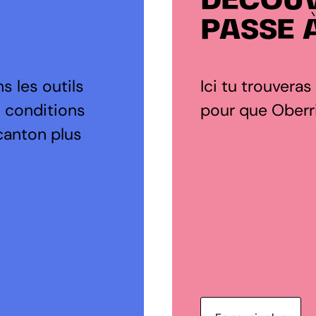
DÉCOUV
PASSE 
s les outils
Ici tu trouveras
s conditions
pour que Oberri
canton plus