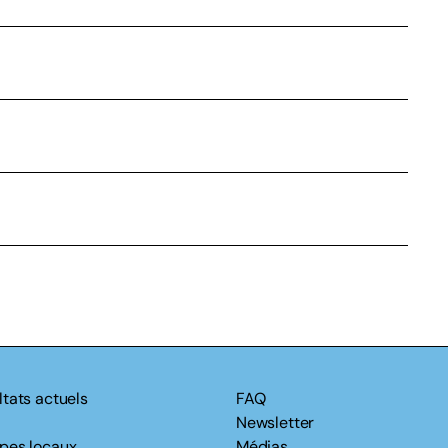
ltats actuels
FAQ
Newsletter
pes locaux
Médias