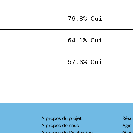
76.8% Oui
64.1% Oui
57.3% Oui
A propos du projet
Résu
A propos de nous
Agir
A propos de l'évaluation
Grou