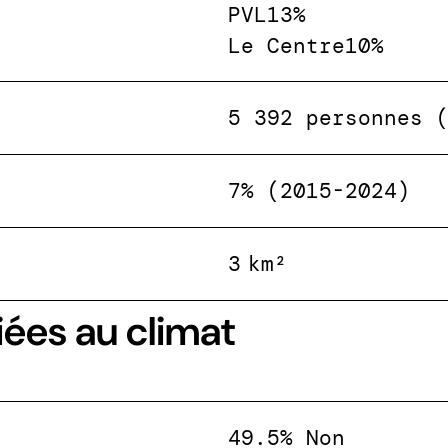
PVL
13%
Le Centre
10%
5 392 personnes 
7% (2015-2024)
3 km²
iées au climat
49.5% Non