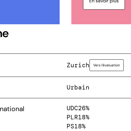
En savoir plus
ne
Zurich
Vers l'évaluation
Urbain
UDC
26%
national
PLR
18%
PS
18%