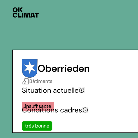
Oberrieden
Bâtiments
Situation actuelle
insuffisante
Conditions cadres
très bonne