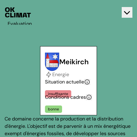
Evaluation
Agir
A propos d'OK Climat
Contact
Meikirch
Français
Energie
Deutsch
Situation actuelle
insuffisante
Conditions cadres
bonne
Ce domaine concerne la production et la distribution
d'énergie. L'objectif est de parvenir à un mix énergétique
exempt d'énergies fossiles, de développer les sources