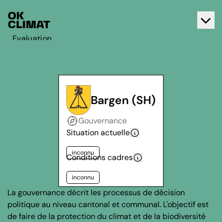
Evaluation
Agir
A propos d'OK Climat
Contact
Bargen (SH)
Français
Gouvernance
Deutsch
Situation actuelle
inconnu
Conditions cadres
inconnu
La gouvernance décrit les processus de décision
politique au niveau cantonal et communal. L'objectif est
de faire de la protection du climat et de la biodiversité