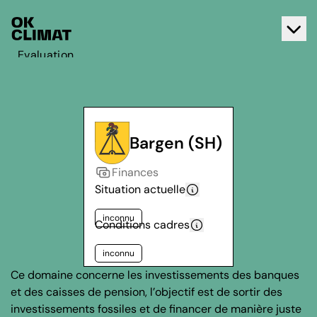
Evaluation
Agir
A propos d'OK Climat
Contact
Bargen (SH)
Français
Finances
Deutsch
Situation actuelle
inconnu
Conditions cadres
inconnu
Ce domaine concerne les investissements des banques
et des caisses de pension, l’objectif est de sortir des
investissements fossiles et de financer de manière juste