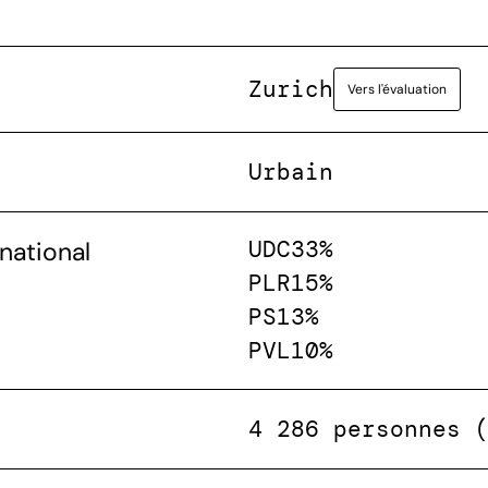
Zurich
Vers l'évaluation
Urbain
UDC
33%
national
PLR
15%
PS
13%
PVL
10%
4 286 personnes 