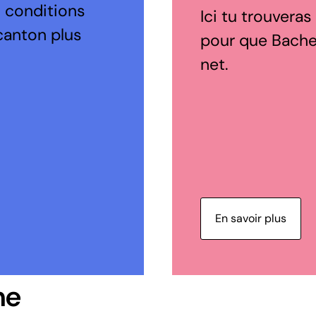
s conditions
Ici tu trouveras
canton plus
pour que Bachen
net.
En savoir plus
ne