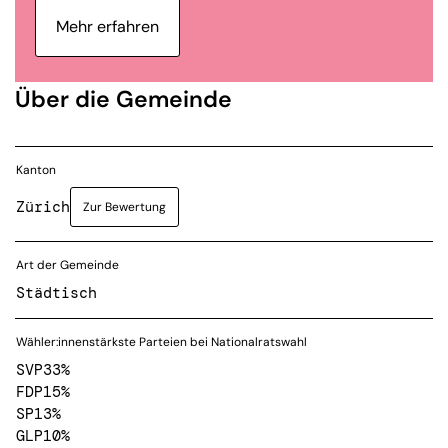
Mehr erfahren
Über die Gemeinde
Kanton
Zürich
Zur Bewertung
Art der Gemeinde
Städtisch
Wähler:innenstärkste Parteien bei Nationalratswahl
SVP
33%
FDP
15%
SP
13%
GLP
10%