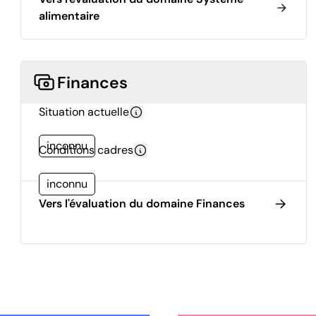
alimentaire
Finances
Situation actuelle
inconnu
Conditions cadres
inconnu
Vers l'évaluation du domaine Finances