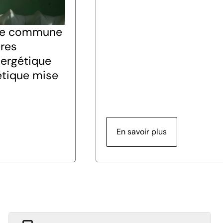
que commune
ures
nergétique
étique mise
En savoir plus