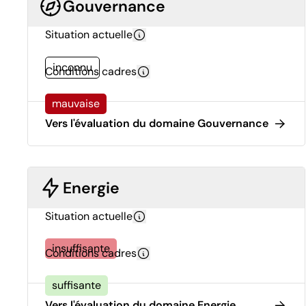
Gouvernance
Situation actuelle
inconnu
Conditions cadres
mauvaise
Vers l'évaluation du domaine Gouvernance
Energie
Situation actuelle
insuffisante
Conditions cadres
suffisante
Vers l'évaluation du domaine Energie