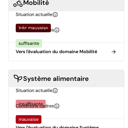
Mobilité
Situation actuelle
très mauvaise
Conditions cadres
suffisante
Vers l'évaluation du domaine Mobilité
Système alimentaire
Situation actuelle
insuffisante
Conditions cadres
mauvaise
Vers l'évaluation du domaine Système