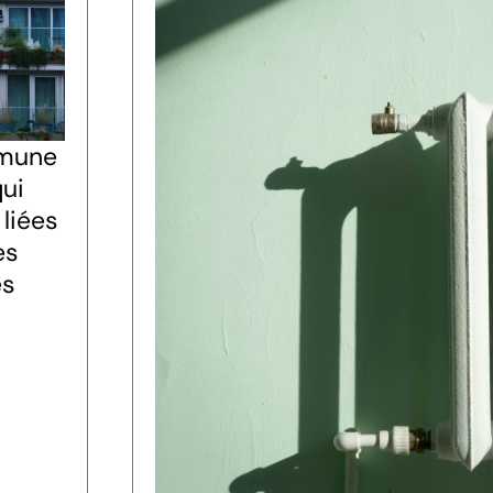
mune
qui
liées
es
es