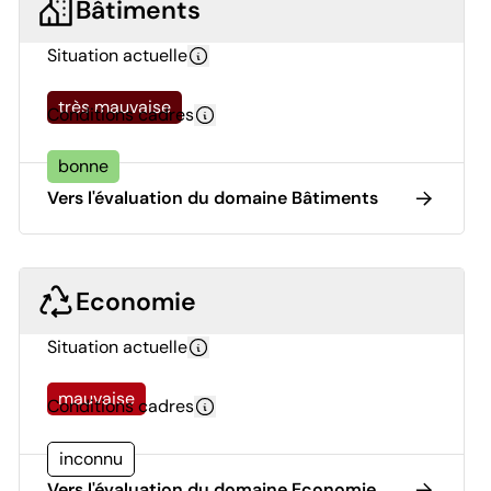
Bâtiments
Situation actuelle
très mauvaise
Conditions cadres
bonne
Vers l'évaluation du domaine Bâtiments
Economie
Situation actuelle
mauvaise
Conditions cadres
inconnu
Vers l'évaluation du domaine Economie