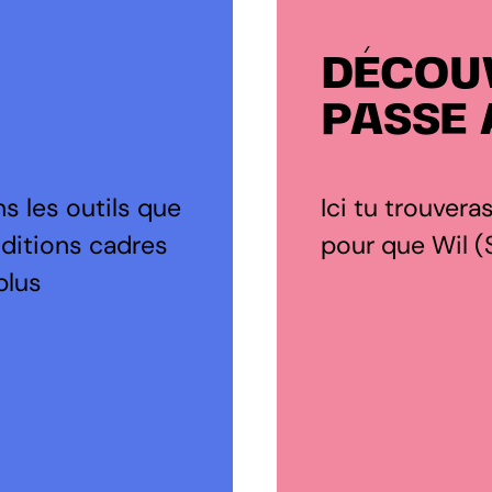
DÉCOUV
PASSE À
s les outils que
Ici tu trouvera
nditions cadres
pour que Wil (S
plus