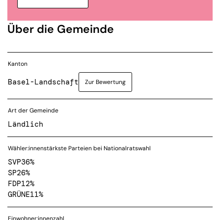
Über die Gemeinde
Kanton
Basel-Landschaft
Zur Bewertung
Art der Gemeinde
Ländlich
Wähler:innenstärkste Parteien bei Nationalratswahl
SVP
36%
SP
26%
FDP
12%
GRÜNE
11%
Einwohner:innenzahl