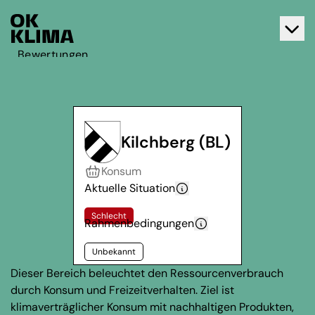
Bewertungen
Aktiv werden
Über OK Klima
Kontakt
Kilchberg (BL)
Deutsch
Konsum
Français
Aktuelle Situation
Schlecht
Rahmenbedingungen
Unbekannt
Dieser Bereich beleuchtet den Ressourcenverbrauch
durch Konsum und Freizeitverhalten. Ziel ist
klimaverträglicher Konsum mit nachhaltigen Produkten,