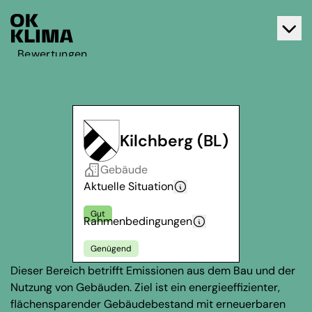
Bewertungen
Aktiv werden
Über OK Klima
Kontakt
Kilchberg (BL)
Deutsch
Gebäude
Français
Aktuelle Situation
Gut
Rahmenbedingungen
Genügend
Dieser Bereich betrifft Emissionen aus dem Bau und der
Nutzung von Gebäuden. Ziel ist ein energieeffizienter,
flächensparender Gebäudebestand mit erneuerbaren