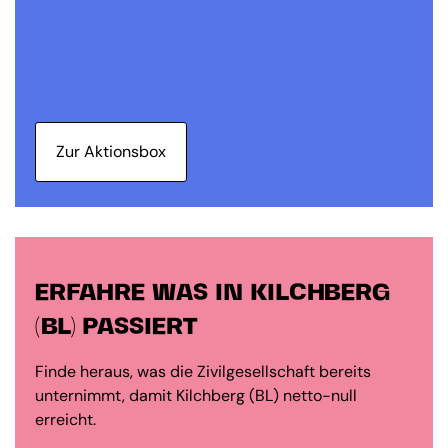
Zur Aktionsbox
ERFAHRE WAS IN KILCHBERG
(BL) PASSIERT
Finde heraus, was die Zivilgesellschaft bereits
unternimmt, damit Kilchberg (BL) netto-null
erreicht.