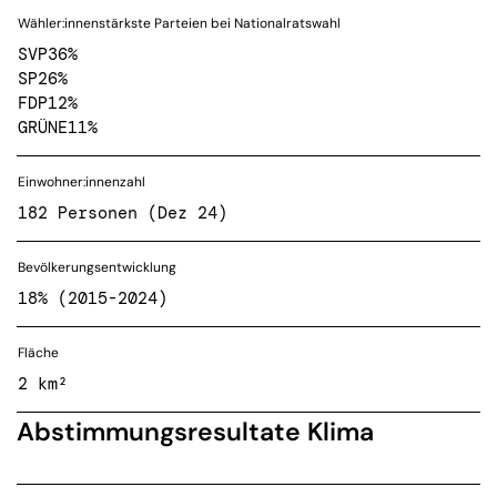
Wähler:innenstärkste Parteien bei Nationalratswahl
SVP
36%
SP
26%
FDP
12%
GRÜNE
11%
Einwohner:innenzahl
182 Personen (Dez 24)
Bevölkerungsentwicklung
18% (2015-2024)
Fläche
2 km²
Abstimmungsresultate Klima