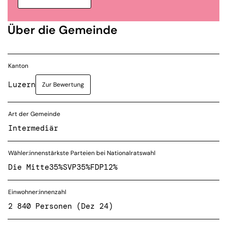
Über die Gemeinde
Kanton
Luzern
Zur Bewertung
Art der Gemeinde
Intermediär
Wähler:innenstärkste Parteien bei Nationalratswahl
Die Mitte
35%
SVP
35%
FDP
12%
Einwohner:innenzahl
2 840 Personen (Dez 24)