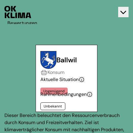
Bewertungen
Aktiv werden
Über OK Klima
Kontakt
Ballwil
Deutsch
Konsum
Français
Aktuelle Situation
Ungenügend
Rahmenbedingungen
Unbekannt
Dieser Bereich beleuchtet den Ressourcenverbrauch
durch Konsum und Freizeitverhalten. Ziel ist
klimaverträglicher Konsum mit nachhaltigen Produkten,