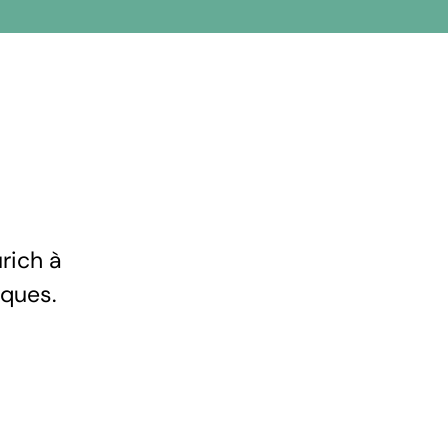
rich à
iques.