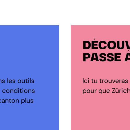
DÉCOUV
PASSE 
s les outils
Ici tu trouveras
s conditions
pour que Zürich 
canton plus