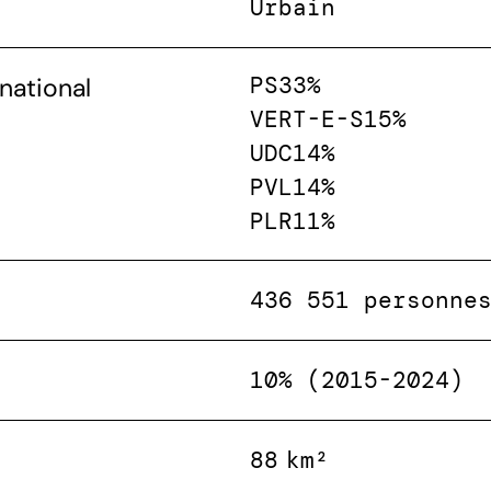
Urbain
PS
33%
national
VERT-E-S
15%
UDC
14%
PVL
14%
PLR
11%
436 551 personne
10% (2015-2024)
88 km²