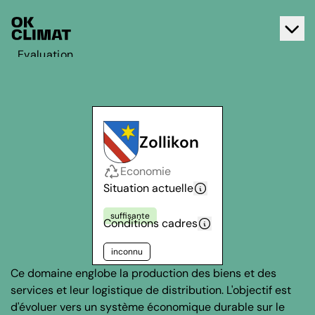
Evaluation
Agir
A propos d'OK Climat
Contact
Zollikon
Français
Economie
Deutsch
Situation actuelle
suffisante
Conditions cadres
inconnu
Ce domaine englobe la production des biens et des
services et leur logistique de distribution. L'objectif est
d'évoluer vers un système économique durable sur le