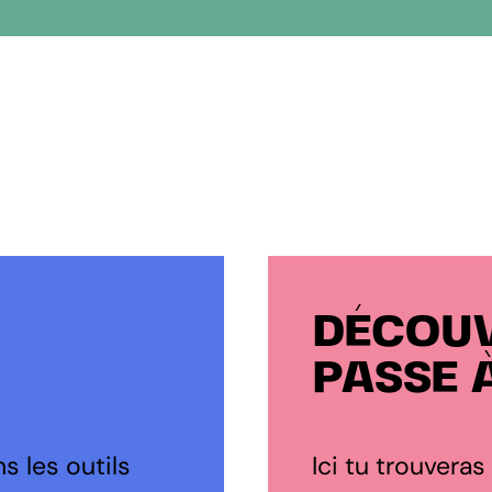
DÉCOUV
PASSE 
s les outils
Ici tu trouveras