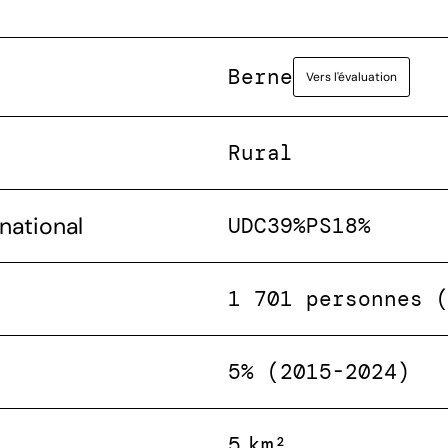
Berne
Vers l'évaluation
Rural
national
UDC
39%
PS
18%
1 701 personnes 
5% (2015-2024)
5 km²