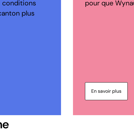
s conditions
pour que Wynau 
canton plus
En savoir plus
ne