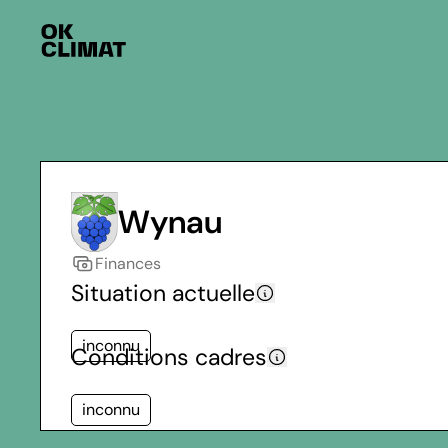
Wynau
Finances
Situation actuelle
inconnu
Conditions cadres
inconnu