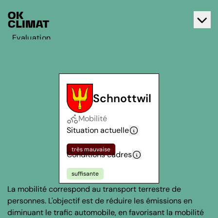
Evaluation
Agir
A propos d'OK Climat
Contact
Schnottwil
Français
Mobilité
Deutsch
Situation actuelle
très mauvaise
Conditions cadres
suffisante
La mobilité correspond au transport terrestre de
personnes. L'objectif est de réduire les émissions en
diminuant le trafic automobile, en favorisant la mobilité