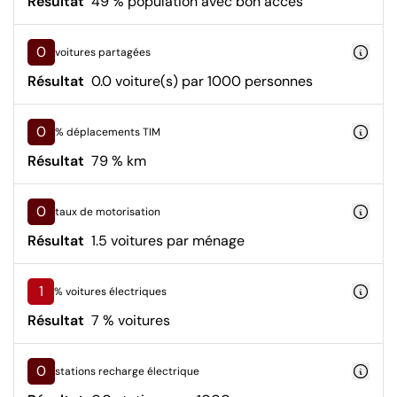
Résultat
49 % population avec bon accès
0
voitures partagées
Résultat
0.0 voiture(s) par 1000 personnes
0
% déplacements TIM
Résultat
79 % km
0
taux de motorisation
Résultat
1.5 voitures par ménage
1
% voitures électriques
Résultat
7 % voitures
0
stations recharge électrique