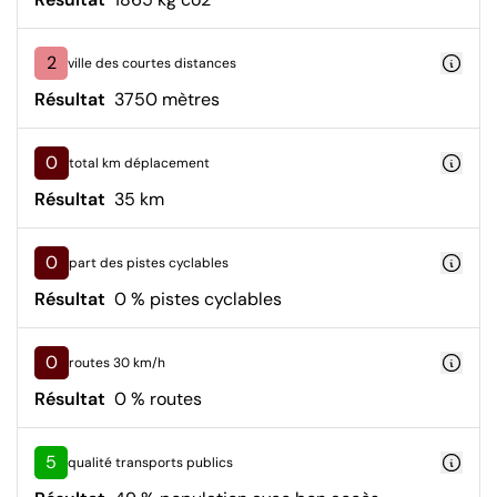
2
ville des courtes distances
Résultat
3750 mètres
0
total km déplacement
Résultat
35 km
0
part des pistes cyclables
Résultat
0 % pistes cyclables
0
routes 30 km/h
Résultat
0 % routes
5
qualité transports publics