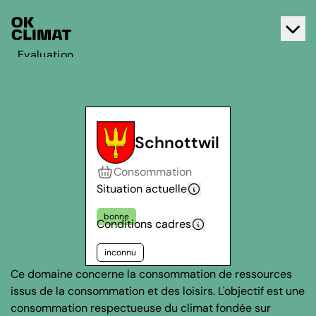
Evaluation
Agir
A propos d'OK Climat
Contact
Schnottwil
Français
Consommation
Deutsch
Situation actuelle
bonne
Conditions cadres
inconnu
Ce domaine concerne la consommation de ressources
issus de la consommation et des loisirs. L'objectif est une
consommation respectueuse du climat fondée sur