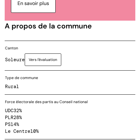
En savoir plus
A propos de la commune
Canton
Soleure
Vers l'évaluation
Type de commune
Rural
Force électorale des partis au Conseil national
UDC
32%
PLR
28%
PS
14%
Le Centre
10%