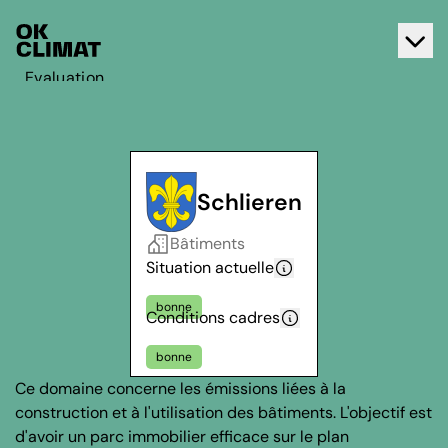
Evaluation
Agir
A propos d'OK Climat
Contact
Schlieren
Français
Bâtiments
Deutsch
Situation actuelle
bonne
Conditions cadres
bonne
Ce domaine concerne les émissions liées à la
construction et à l'utilisation des bâtiments. L'objectif est
d'avoir un parc immobilier efficace sur le plan