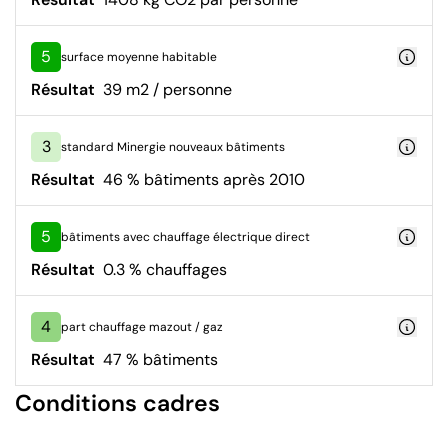
5
surface moyenne habitable
Résultat
39 m2 / personne
3
standard Minergie nouveaux bâtiments
Résultat
46 % bâtiments après 2010
5
bâtiments avec chauffage électrique direct
Résultat
0.3 % chauffages
4
part chauffage mazout / gaz
Résultat
47 % bâtiments
Conditions cadres