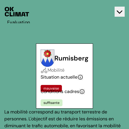
Evaluation
Agir
A propos d'OK Climat
Contact
Rumisberg
Français
Mobilité
Deutsch
Situation actuelle
mauvaise
Conditions cadres
suffisante
La mobilité correspond au transport terrestre de
personnes. L'objectif est de réduire les émissions en
diminuant le trafic automobile, en favorisant la mobilité