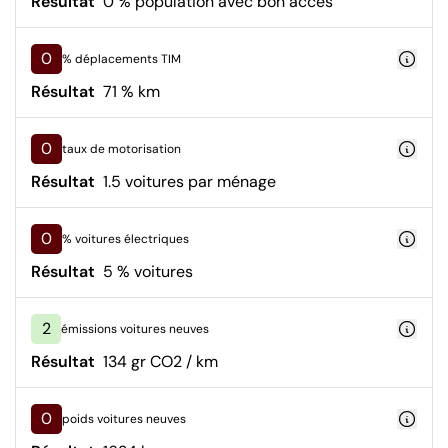
Résultat
0 % population avec bon accès
0
% déplacements TIM
Résultat
71 % km
0
taux de motorisation
Résultat
1.5 voitures par ménage
0
% voitures électriques
Résultat
5 % voitures
2
émissions voitures neuves
Résultat
134 gr CO2 / km
0
poids voitures neuves