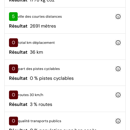
5
ville des courtes distances
Résultat
2691 mètres
0
total km déplacement
Résultat
36 km
0
part des pistes cyclables
Résultat
0 % pistes cyclables
0
routes 30 km/h
Résultat
3 % routes
0
qualité transports publics