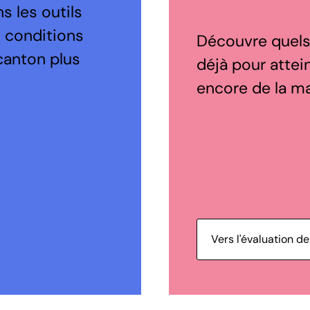
s les outils
s conditions
Découvre quels 
canton plus
déjà pour attein
encore de la m
Vers l'évaluation 