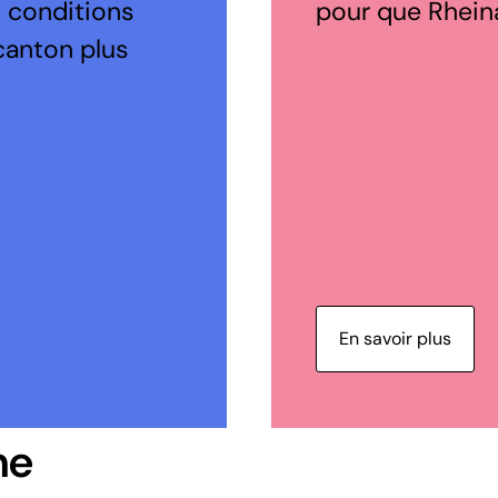
s conditions
pour que Rheina
canton plus
En savoir plus
ne