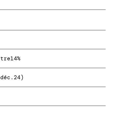
ntre
14%
(déc.24)