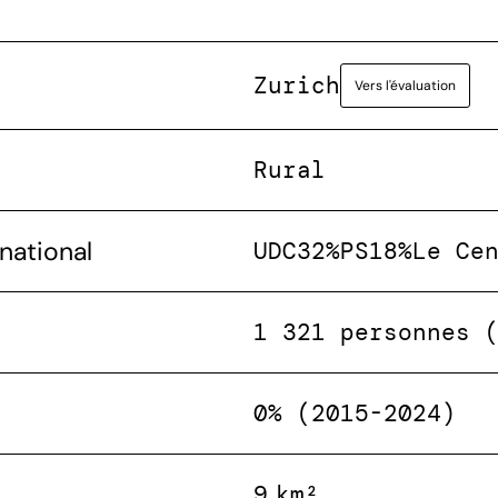
Zurich
Vers l'évaluation
Rural
national
UDC
32%
PS
18%
Le Ce
1 321 personnes 
0% (2015-2024)
9 km²