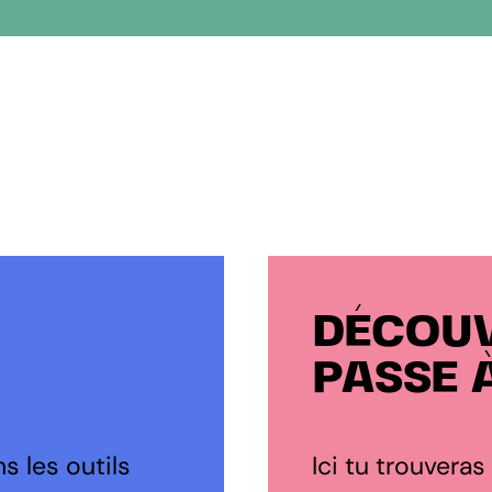
DÉCOUV
PASSE 
s les outils
Ici tu trouveras