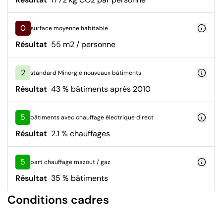
0
surface moyenne habitable
Résultat
55 m2 / personne
2
standard Minergie nouveaux bâtiments
Résultat
43 % bâtiments après 2010
5
bâtiments avec chauffage électrique direct
Résultat
2.1 % chauffages
5
part chauffage mazout / gaz
Résultat
35 % bâtiments
Conditions cadres