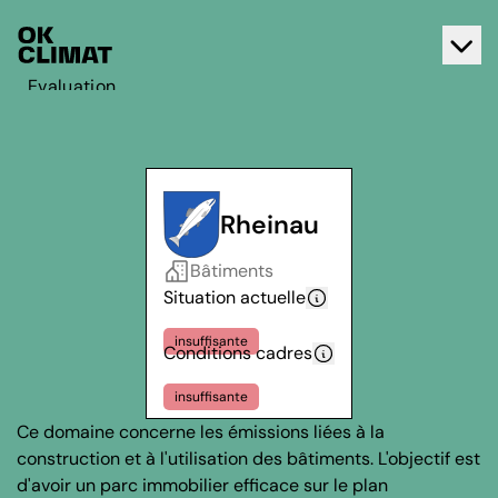
Evaluation
Agir
A propos d'OK Climat
Contact
Rheinau
Français
Bâtiments
Deutsch
Situation actuelle
insuffisante
Conditions cadres
insuffisante
Ce domaine concerne les émissions liées à la
construction et à l'utilisation des bâtiments. L'objectif est
d'avoir un parc immobilier efficace sur le plan