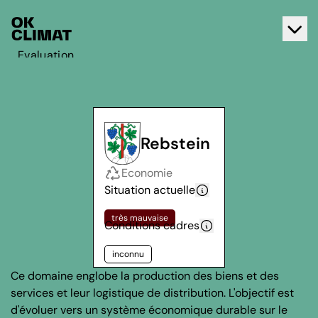
Evaluation
Agir
A propos d'OK Climat
Contact
Rebstein
Français
Economie
Deutsch
Situation actuelle
très mauvaise
Conditions cadres
inconnu
Ce domaine englobe la production des biens et des
services et leur logistique de distribution. L'objectif est
d'évoluer vers un système économique durable sur le