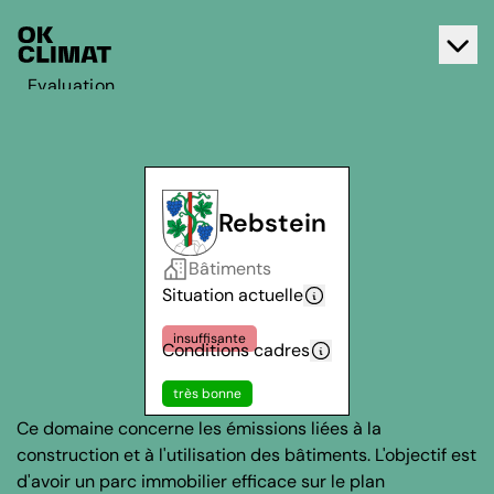
Evaluation
Agir
A propos d'OK Climat
Contact
Rebstein
Français
Bâtiments
Deutsch
Situation actuelle
insuffisante
Conditions cadres
très bonne
Ce domaine concerne les émissions liées à la
construction et à l'utilisation des bâtiments. L'objectif est
d'avoir un parc immobilier efficace sur le plan