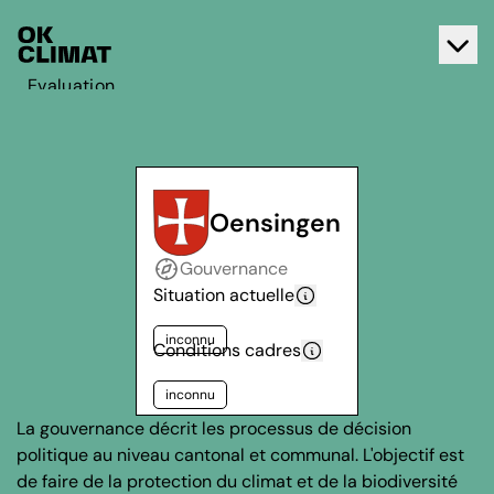
Evaluation
Agir
A propos d'OK Climat
Contact
Oensingen
Français
Gouvernance
Deutsch
Situation actuelle
inconnu
Conditions cadres
inconnu
La gouvernance décrit les processus de décision
politique au niveau cantonal et communal. L'objectif est
de faire de la protection du climat et de la biodiversité