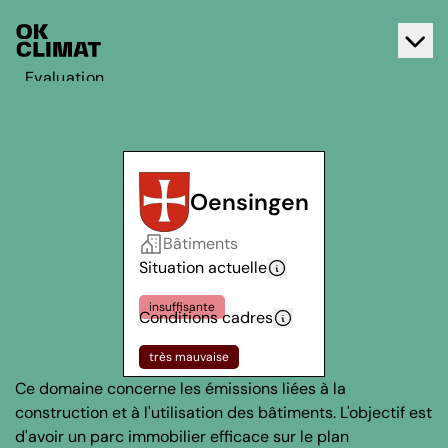
Evaluation
Agir
A propos d'OK Climat
Contact
Oensingen
Français
Bâtiments
Deutsch
Situation actuelle
insuffisante
Conditions cadres
très mauvaise
Ce domaine concerne les émissions liées à la
construction et à l'utilisation des bâtiments. L'objectif est
d'avoir un parc immobilier efficace sur le plan