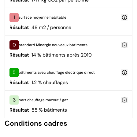
1
surface moyenne habitable
Résultat
48 m2 / personne
0
standard Minergie nouveaux bâtiments
Résultat
14 % bâtiments après 2010
5
bâtiments avec chauffage électrique direct
Résultat
1.2 % chauffages
3
part chauffage mazout / gaz
Résultat
55 % bâtiments
Conditions cadres