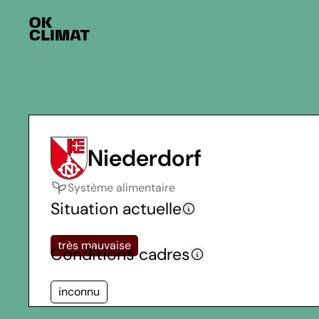
Niederdorf
Système alimentaire
Situation actuelle
très mauvaise
Conditions cadres
inconnu