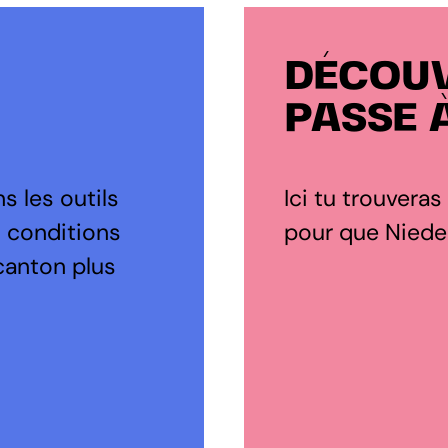
DÉCOUV
PASSE 
s les outils
Ici tu trouveras
s conditions
pour que Niederd
canton plus