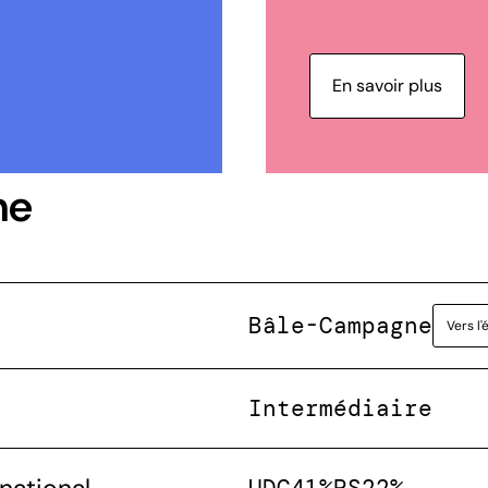
En savoir plus
ne
Bâle-Campagne
Vers l'
Intermédiaire
UDC
41%
PS
22%