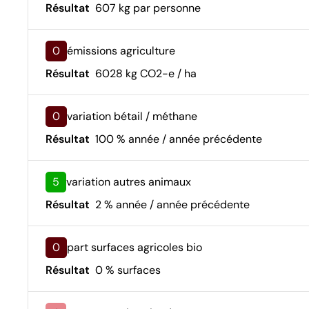
Résultat
607 kg par personne
0
émissions agriculture
Résultat
6028 kg CO2-e / ha
0
variation bétail / méthane
Résultat
100 % année / année précédente
5
variation autres animaux
Résultat
2 % année / année précédente
0
part surfaces agricoles bio
Résultat
0 % surfaces