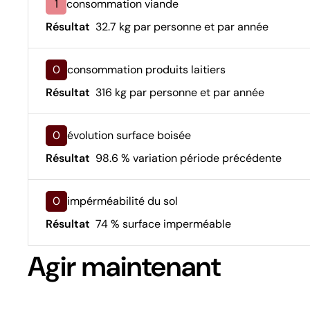
1
consommation viande
Résultat
32.7 kg par personne et par année
0
consommation produits laitiers
Résultat
316 kg par personne et par année
0
évolution surface boisée
Résultat
98.6 % variation période précédente
0
impérméabilité du sol
Résultat
74 % surface imperméable
Agir maintenant