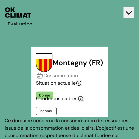
Evaluation
Agir
A propos d'OK Climat
Contact
Montagny (FR)
Français
Consommation
Deutsch
Situation actuelle
bonne
Conditions cadres
inconnu
Ce domaine concerne la consommation de ressources
issus de la consommation et des loisirs. L'objectif est une
consommation respectueuse du climat fondée sur