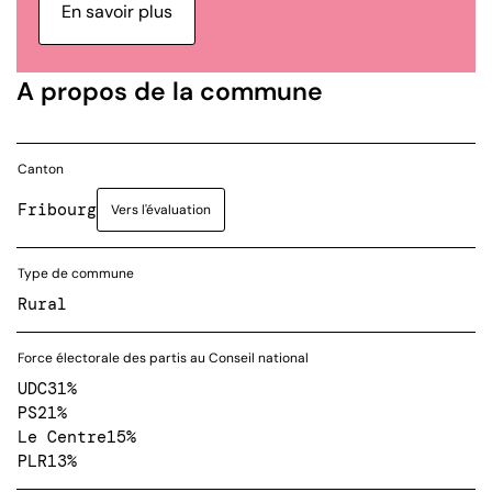
En savoir plus
A propos de la commune
Canton
Fribourg
Vers l'évaluation
Type de commune
Rural
Force électorale des partis au Conseil national
UDC
31%
PS
21%
Le Centre
15%
PLR
13%