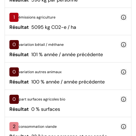
1
émissions agriculture
Résultat
5095 kg CO2-e / ha
0
variation bétail / méthane
Résultat
101 % année / année précédente
0
variation autres animaux
Résultat
100 % année / année précédente
0
part surfaces agricoles bio
Résultat
0 % surfaces
2
consommation viande