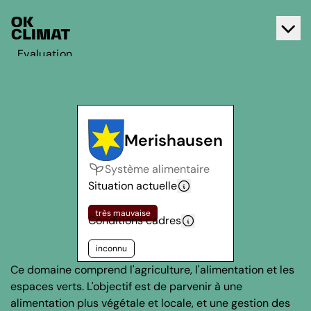
Evaluation
Agir
A propos d'OK Climat
Contact
Merishausen
Français
Système alimentaire
Deutsch
Situation actuelle
très mauvaise
Conditions cadres
inconnu
Ce domaine comprend l'agriculture, l'alimentation et les
espaces verts. L'objectif est de parvenir à une
alimentation plus végétale et locale, et une gestion des