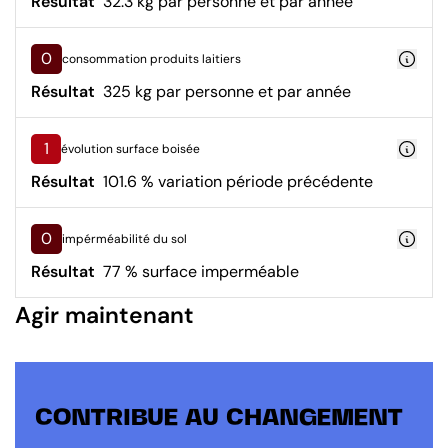
Résultat
32.3 kg par personne et par année
0
consommation produits laitiers
Résultat
325 kg par personne et par année
1
évolution surface boisée
Résultat
101.6 % variation période précédente
0
impérméabilité du sol
Résultat
77 % surface imperméable
Agir maintenant
CONTRIBUE AU CHANGEMENT