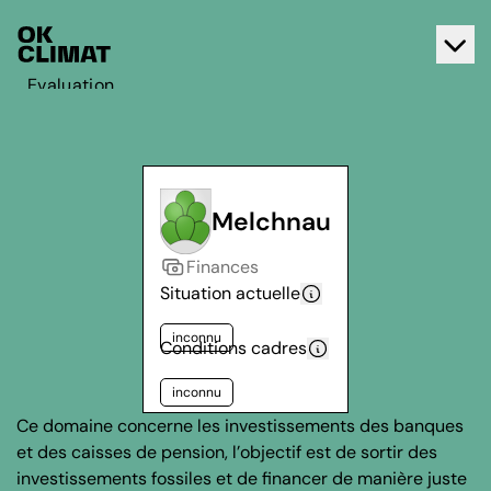
Evaluation
Agir
A propos d'OK Climat
Contact
Melchnau
Français
Finances
Deutsch
Situation actuelle
inconnu
Conditions cadres
inconnu
Ce domaine concerne les investissements des banques
et des caisses de pension, l’objectif est de sortir des
investissements fossiles et de financer de manière juste