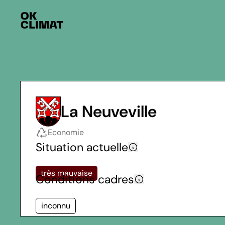
La Neuveville
Economie
Situation actuelle
très mauvaise
Conditions cadres
inconnu