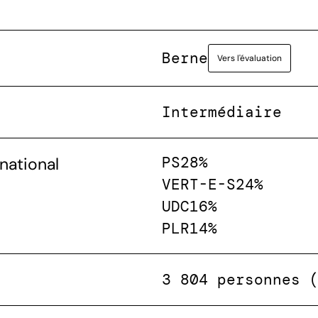
Berne
Vers l'évaluation
Intermédiaire
PS
28%
national
VERT-E-S
24%
UDC
16%
PLR
14%
3 804 personnes 