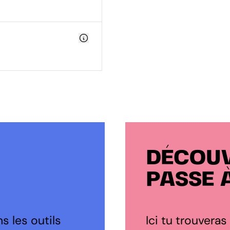
DÉCOUV
PASSE 
s les outils
Ici tu trouveras