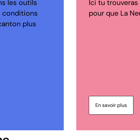
s les outils
Ici tu trouveras
s conditions
pour que La Neuv
canton plus
En savoir plus
ne