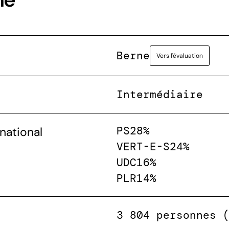
Berne
Vers l'évaluation
Intermédiaire
PS
28%
national
VERT-E-S
24%
UDC
16%
PLR
14%
3 804 personnes 