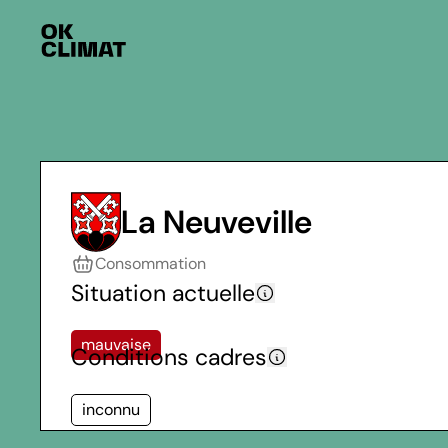
La Neuveville
Consommation
Situation actuelle
mauvaise
Conditions cadres
inconnu