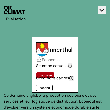
Evaluation
Agir
A propos d'OK Climat
Contact
Innerthal
Français
Economie
Deutsch
Situation actuelle
mauvaise
Conditions cadres
inconnu
Ce domaine englobe la production des biens et des
services et leur logistique de distribution. L'objectif est
d'évoluer vers un système économique durable sur le