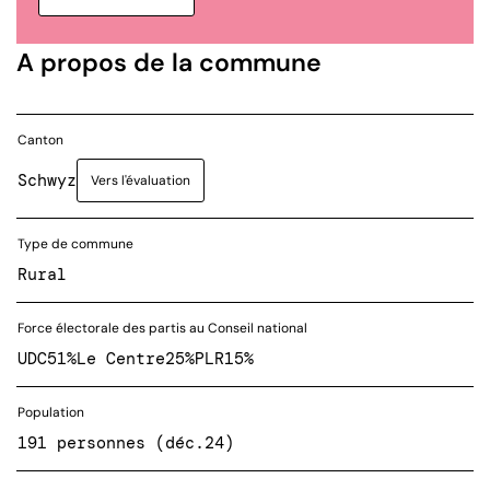
A propos de la commune
Canton
Schwyz
Vers l'évaluation
Type de commune
Rural
Force électorale des partis au Conseil national
UDC
51%
Le Centre
25%
PLR
15%
Population
191 personnes (déc.24)