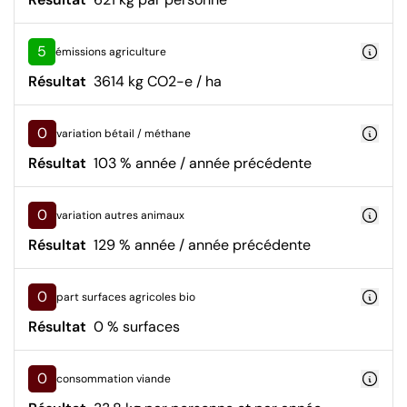
5
émissions agriculture
Résultat
3614 kg CO2-e / ha
0
variation bétail / méthane
Résultat
103 % année / année précédente
0
variation autres animaux
Résultat
129 % année / année précédente
0
part surfaces agricoles bio
Résultat
0 % surfaces
0
consommation viande