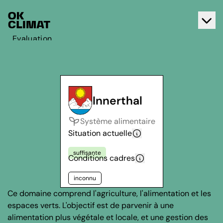
Evaluation
Agir
A propos d'OK Climat
Contact
Innerthal
Français
Système alimentaire
Deutsch
Situation actuelle
suffisante
Conditions cadres
inconnu
Ce domaine comprend l'agriculture, l'alimentation et les
espaces verts. L'objectif est de parvenir à une
alimentation plus végétale et locale, et une gestion des