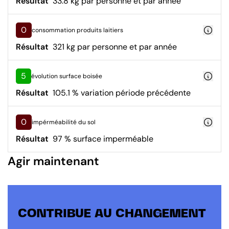
Résultat
33.8 kg par personne et par année
0
consommation produits laitiers
Résultat
321 kg par personne et par année
5
évolution surface boisée
Résultat
105.1 % variation période précédente
0
impérméabilité du sol
Résultat
97 % surface imperméable
Agir maintenant
CONTRIBUE AU CHANGEMENT