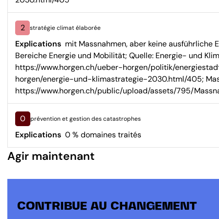
2
stratégie climat élaborée
Explications
mit Massnahmen, aber keine ausführliche E
Bereiche Energie und Mobilität; Quelle: Energie- und Kli
https://www.horgen.ch/ueber-horgen/politik/energiestad
horgen/energie-und-klimastrategie-2030.html/405; Ma
https://www.horgen.ch/public/upload/assets/795/Massn
0
prévention et gestion des catastrophes
Explications
0 % domaines traités
Agir maintenant
CONTRIBUE AU CHANGEMENT