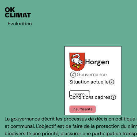
Evaluation
Agir
A propos d'OK Climat
Contact
Horgen
Français
Gouvernance
Deutsch
Situation actuelle
inconnu
Conditions cadres
insuffisante
La gouvernance décrit les processus de décision politique
et communal. L'objectif est de faire de la protection du clim
biodiversité une priorité, d'assurer une participation trans