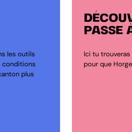
DÉCOUV
PASSE 
s les outils
Ici tu trouveras
s conditions
pour que Horgen
canton plus