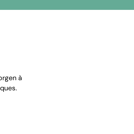
orgen à
iques.