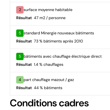
2
surface moyenne habitable
Résultat
47 m2 / personne
5
standard Minergie nouveaux bâtiments
Résultat
73 % bâtiments après 2010
5
bâtiments avec chauffage électrique direct
Résultat
1.4 % chauffages
4
part chauffage mazout / gaz
Résultat
44 % bâtiments
Conditions cadres