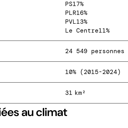
PS
17%
PLR
16%
PVL
13%
Le Centre
11%
24 549 personnes
10% (2015-2024)
31 km²
iées au climat