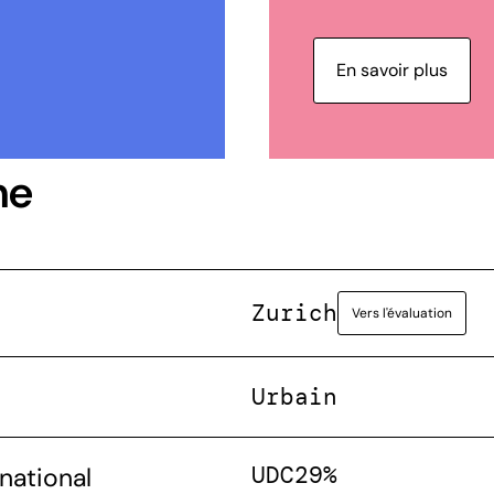
En savoir plus
ne
Zurich
Vers l'évaluation
Urbain
UDC
29%
national