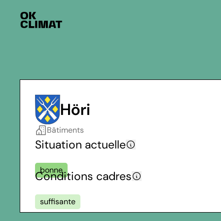
Höri
Bâtiments
Situation actuelle
bonne
Conditions cadres
suffisante