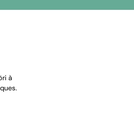
ri à
iques.