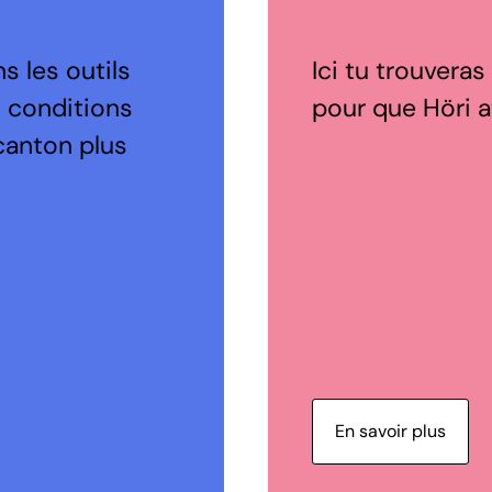
s les outils
Ici tu trouveras
s conditions
pour que Höri at
canton plus
En savoir plus