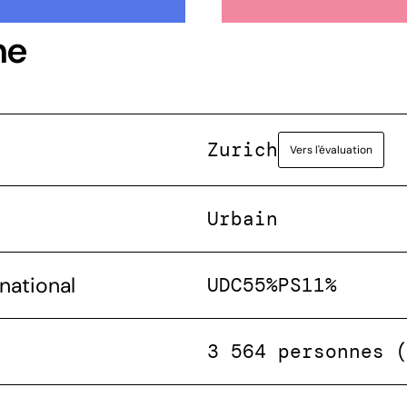
ne
Zurich
Vers l'évaluation
Urbain
national
UDC
55%
PS
11%
3 564 personnes 