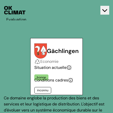
Evaluation
Agir
A propos d'OK Climat
Contact
Gächlingen
Français
Economie
Deutsch
Situation actuelle
bonne
Conditions cadres
inconnu
Ce domaine englobe la production des biens et des
services et leur logistique de distribution. L'objectif est
d'évoluer vers un système économique durable sur le