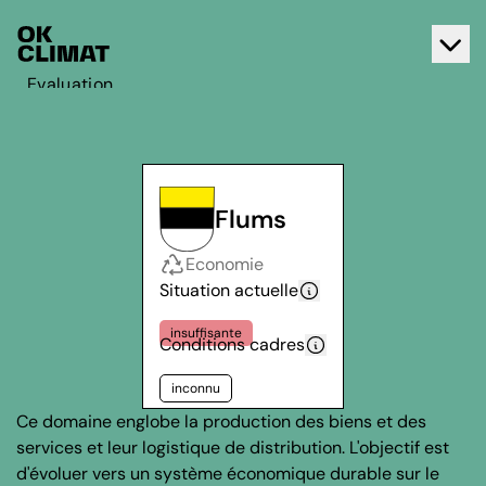
Evaluation
Agir
A propos d'OK Climat
Contact
Flums
Français
Economie
Deutsch
Situation actuelle
insuffisante
Conditions cadres
inconnu
Ce domaine englobe la production des biens et des
services et leur logistique de distribution. L'objectif est
d'évoluer vers un système économique durable sur le