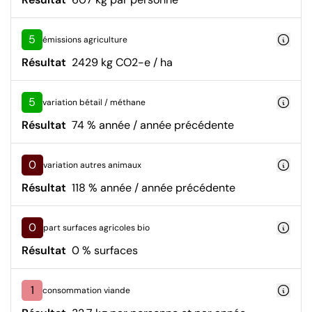
5
émissions agriculture
Résultat
2429 kg CO2-e / ha
5
variation bétail / méthane
Résultat
74 % année / année précédente
0
variation autres animaux
Résultat
118 % année / année précédente
0
part surfaces agricoles bio
Résultat
0 % surfaces
1
consommation viande