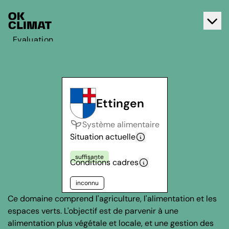
Evaluation
Agir
A propos d'OK Climat
Contact
Ettingen
Français
Système alimentaire
Deutsch
Situation actuelle
suffisante
Conditions cadres
inconnu
Ce domaine comprend l'agriculture, l'alimentation et les
espaces verts. L'objectif est de parvenir à une
alimentation plus végétale et locale, et une gestion des