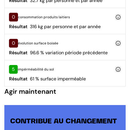
Résultat
32.7 kg par personne et par année
0
consommation produits laitiers
Résultat
316 kg par personne et par année
0
évolution surface boisée
Résultat
96.6 % variation période précédente
5
impérméabilité du sol
Résultat
61 % surface imperméable
Agir maintenant
CONTRIBUE AU CHANGEMENT