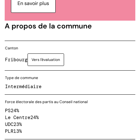
En savoir plus
A propos de la commune
Canton
Fribourg
Vers l'évaluation
Type de commune
Intermédiaire
Force électorale des partis au Conseil national
PS
24%
Le Centre
24%
UDC
23%
PLR
13%