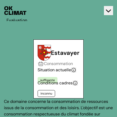
Evaluation
Agir
A propos d'OK Climat
Contact
Estavayer
Français
Consommation
Deutsch
Situation actuelle
suffisante
Conditions cadres
inconnu
Ce domaine concerne la consommation de ressources
issus de la consommation et des loisirs. L'objectif est une
consommation respectueuse du climat fondée sur