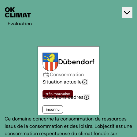
Evaluation
Agir
A propos d'OK Climat
Contact
Dübendorf
Français
Consommation
Deutsch
Situation actuelle
très mauvaise
Conditions cadres
inconnu
Ce domaine concerne la consommation de ressources
issus de la consommation et des loisirs. L'objectif est une
consommation respectueuse du climat fondée sur