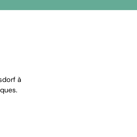
sdorf à
iques.