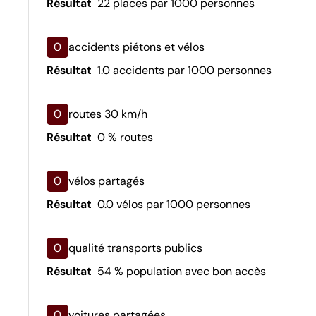
Résultat
22 places par 1000 personnes
0
accidents piétons et vélos
Résultat
1.0 accidents par 1000 personnes
0
routes 30 km/h
Résultat
0 % routes
0
vélos partagés
Résultat
0.0 vélos par 1000 personnes
0
qualité transports publics
Résultat
54 % population avec bon accès
0
voitures partagées