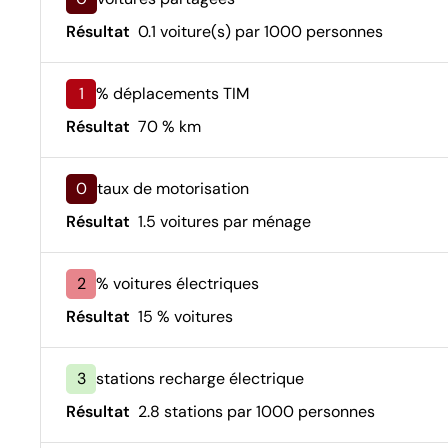
Résultat
0.1 voiture(s) par 1000 personnes
1
% déplacements TIM
Résultat
70 % km
0
taux de motorisation
Résultat
1.5 voitures par ménage
2
% voitures électriques
Résultat
15 % voitures
3
stations recharge électrique
Résultat
2.8 stations par 1000 personnes