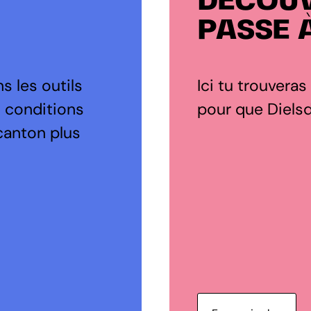
DÉCOUV
PASSE 
s les outils
Ici tu trouveras
s conditions
pour que Dielsdo
canton plus