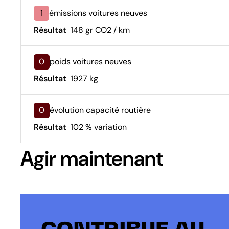
1
émissions voitures neuves
Résultat
148 gr CO2 / km
0
poids voitures neuves
Résultat
1927 kg
0
évolution capacité routière
Résultat
102 % variation
Agir maintenant