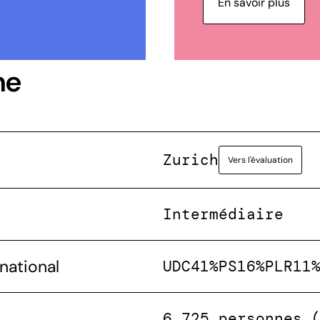
En savoir plus
ne
Zurich
Vers l'évaluation
Intermédiaire
national
UDC
41%
PS
16%
PLR
11
6 725 personnes 