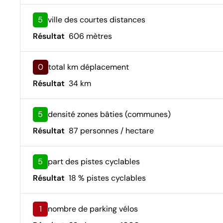
5
ville des courtes distances
Résultat
606 mètres
0
total km déplacement
Résultat
34 km
5
densité zones bâties (communes)
Résultat
87 personnes / hectare
5
part des pistes cyclables
Résultat
18 % pistes cyclables
1
nombre de parking vélos