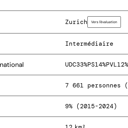
Zurich
Vers l'évaluation
Intermédiaire
national
UDC
33%
PS
14%
PVL
12
7 661 personnes 
9% (2015-2024)
12 km²