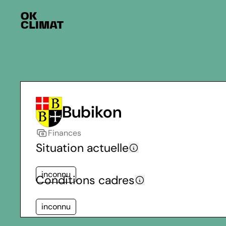
Bubikon
Finances
Situation actuelle
inconnu
Conditions cadres
inconnu