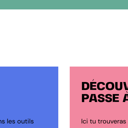
DÉCOUV
PASSE 
s les outils
Ici tu trouveras