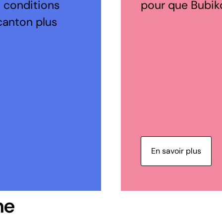
s conditions
pour que Bubiko
canton plus
En savoir plus
ne