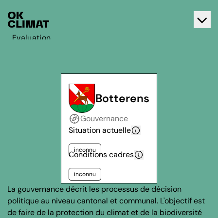
Evaluation
Agir
A propos d'OK Climat
Contact
Botterens
Français
Gouvernance
Deutsch
Situation actuelle
inconnu
Conditions cadres
inconnu
La gouvernance décrit les processus de décision
politique au niveau cantonal et communal. L'objectif est
de faire de la protection du climat et de la biodiversité