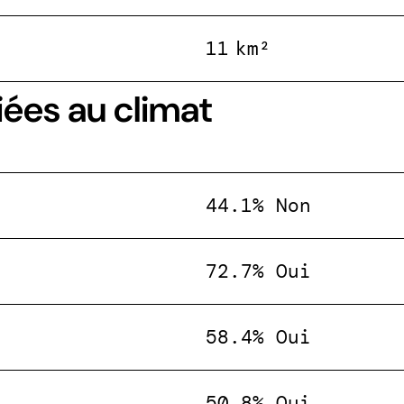
11 km²
iées au climat
44.1% Non
72.7% Oui
58.4% Oui
50.8% Oui