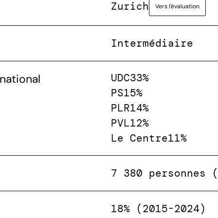
Zurich
Vers l'évaluation
Intermédiaire
UDC
33%
national
PS
15%
PLR
14%
PVL
12%
Le Centre
11%
7 380 personnes 
18% (2015-2024)