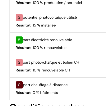
Résultat
100 % production / potentiel
2
potentiel photovoltaïque utilisé
Résultat
15 % installée
5
part électricité renouvelable
Résultat
100 % renouvelable
2
part photovoltaïque et éolien CH
Résultat
10 % renouvelable CH
0
part chauffage à distance
Résultat
0 % bâtiments