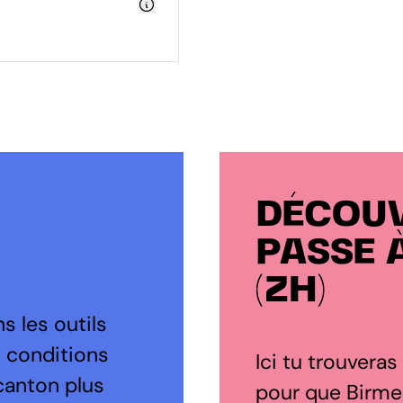
DÉCOUV
PASSE 
(ZH)
s les outils
s conditions
Ici tu trouveras
canton plus
pour que Birmen