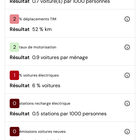
Résultat
0.7 voiture(s) par 1000 personnes
2
% déplacements TIM
Résultat
52 % km
2
taux de motorisation
Résultat
0.9 voitures par ménage
1
% voitures électriques
Résultat
6 % voitures
0
stations recharge électrique
Résultat
0.5 stations par 1000 personnes
0
émissions voitures neuves