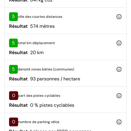
5
ville des courtes distances
Résultat
574 mètres
5
total km déplacement
Résultat
20 km
5
densité zones bâties (communes)
Résultat
93 personnes / hectare
0
part des pistes cyclables
Résultat
0 % pistes cyclables
0
nombre de parking vélos