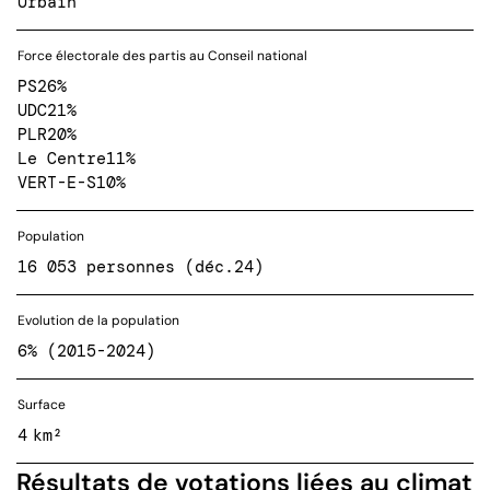
Urbain
Force électorale des partis au Conseil national
PS
26%
UDC
21%
PLR
20%
Le Centre
11%
VERT-E-S
10%
Population
16 053 personnes (déc.24)
Evolution de la population
6% (2015-2024)
Surface
4 km²
Résultats de votations liées au climat