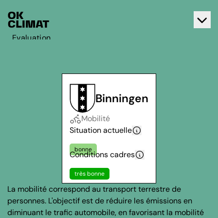
Evaluation
Agir
A propos d'OK Climat
Contact
Binningen
Français
Mobilité
Deutsch
Situation actuelle
bonne
Conditions cadres
très bonne
La mobilité correspond au transport terrestre de
personnes. L'objectif est de réduire les émissions en
diminuant le trafic automobile, en favorisant la mobilité