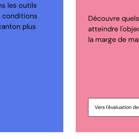
s les outils
s conditions
Découvre quels 
canton plus
atteindre l'obje
la marge de ma
Vers l'évaluation de