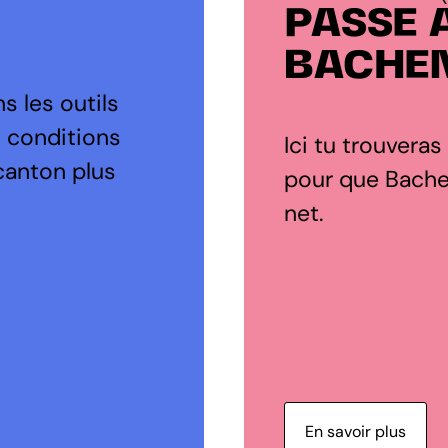
PASSE 
BACHE
s les outils
s conditions
Ici tu trouveras
canton plus
pour que Bachen
net.
En savoir plus