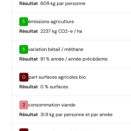
Résultat
609 kg par personne
5
émissions agriculture
Résultat
2237 kg CO2-e / ha
5
variation bétail / méthane
Résultat
81 % année / année précédente
0
part surfaces agricoles bio
Résultat
0 % surfaces
2
consommation viande
Résultat
31.9 kg par personne et par année