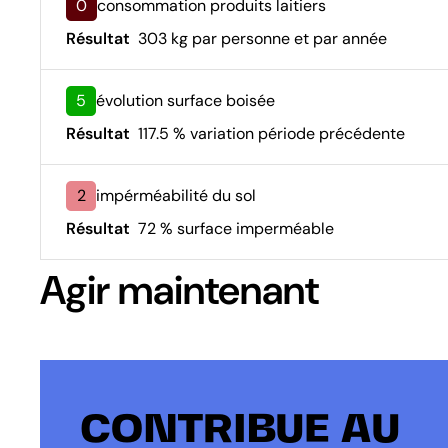
0
consommation produits laitiers
Résultat
303 kg par personne et par année
5
évolution surface boisée
Résultat
117.5 % variation période précédente
2
impérméabilité du sol
Résultat
72 % surface imperméable
Agir maintenant
CONTRIBUE AU