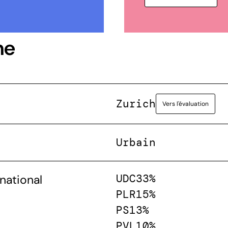
ne
Zurich
Vers l'évaluation
Urbain
UDC
33%
national
PLR
15%
PS
13%
PVL
10%